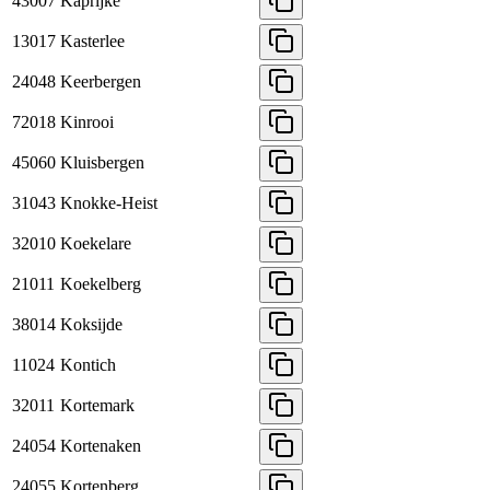
43007
Kaprijke
13017
Kasterlee
24048
Keerbergen
72018
Kinrooi
45060
Kluisbergen
31043
Knokke-Heist
32010
Koekelare
21011
Koekelberg
38014
Koksijde
11024
Kontich
32011
Kortemark
24054
Kortenaken
24055
Kortenberg