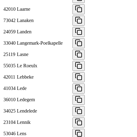
42010
Laarne
73042
Lanaken
24059
Landen
33040
Langemark-Poelkapelle
25119
Lasne
55035
Le Roeulx
42011
Lebbeke
41034
Lede
36010
Ledegem
34025
Lendelede
23104
Lennik
53046
Lens