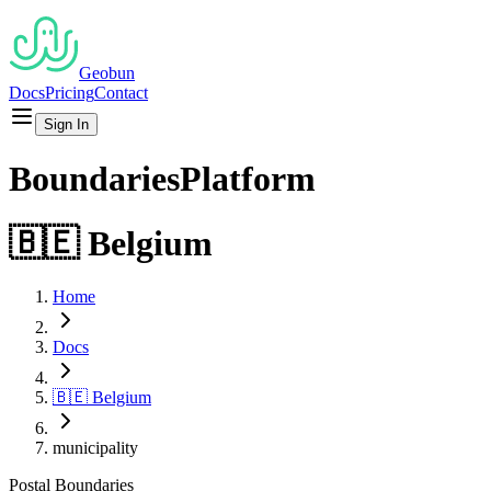
Geobun
Docs
Pricing
Contact
Sign In
Boundaries
Platform
🇧🇪
Belgium
Home
Docs
🇧🇪
Belgium
municipality
Postal
Boundaries