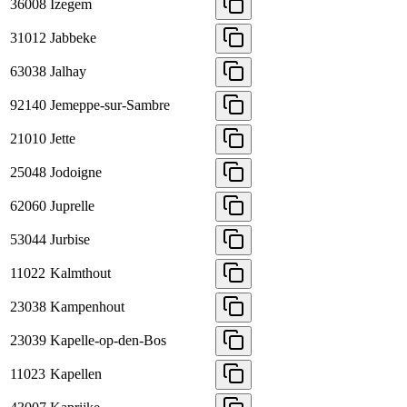
36008
Izegem
31012
Jabbeke
63038
Jalhay
92140
Jemeppe-sur-Sambre
21010
Jette
25048
Jodoigne
62060
Juprelle
53044
Jurbise
11022
Kalmthout
23038
Kampenhout
23039
Kapelle-op-den-Bos
11023
Kapellen