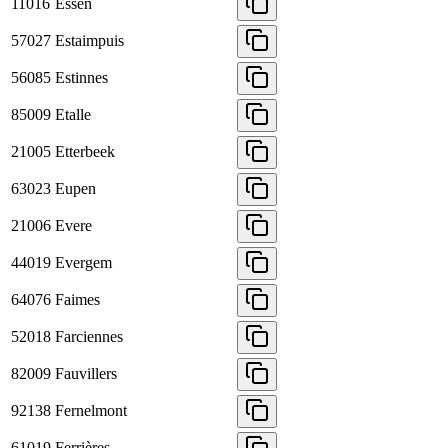
11016
Essen
57027
Estaimpuis
56085
Estinnes
85009
Etalle
21005
Etterbeek
63023
Eupen
21006
Evere
44019
Evergem
64076
Faimes
52018
Farciennes
82009
Fauvillers
92138
Fernelmont
61019
Ferrières