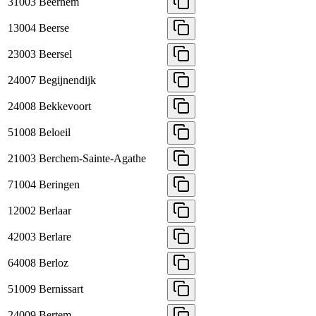
31003
Beernem
13004
Beerse
23003
Beersel
24007
Begijnendijk
24008
Bekkevoort
51008
Beloeil
21003
Berchem-Sainte-Agathe
71004
Beringen
12002
Berlaar
42003
Berlare
64008
Berloz
51009
Bernissart
24009
Bertem