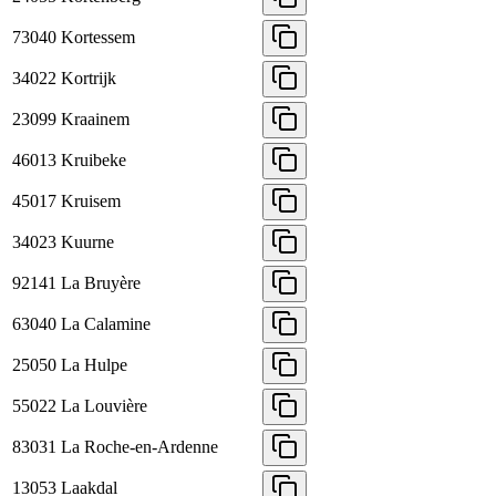
73040
Kortessem
34022
Kortrijk
23099
Kraainem
46013
Kruibeke
45017
Kruisem
34023
Kuurne
92141
La Bruyère
63040
La Calamine
25050
La Hulpe
55022
La Louvière
83031
La Roche-en-Ardenne
13053
Laakdal