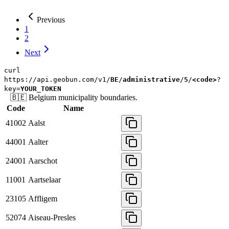
Previous
1
2
Next
curl
https://api.geobun.com/v1/
BE
/
administrative
/
5
/
<code>
?
key=
YOUR_TOKEN
🇧🇪
Belgium
municipality
boundaries.
Code
Name
41002
Aalst
44001
Aalter
24001
Aarschot
11001
Aartselaar
23105
Affligem
52074
Aiseau-Presles