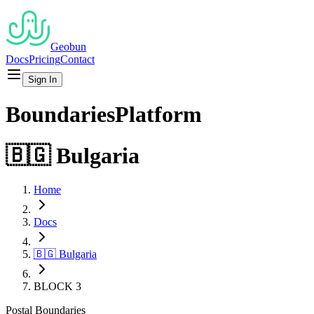
Geobun
Docs
Pricing
Contact
Sign In
Boundaries
Platform
🇧🇬
Bulgaria
Home
Docs
🇧🇬
Bulgaria
BLOCK 3
Postal
Boundaries