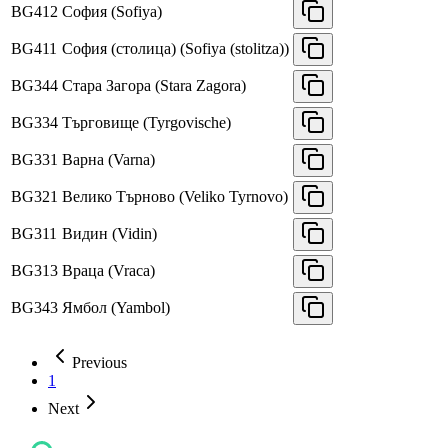
BG412
София (Sofiya)
BG411
София (столица) (Sofiya (stolitza))
BG344
Стара Загора (Stara Zagora)
BG334
Търговище (Tyrgovische)
BG331
Варна (Varna)
BG321
Велико Търново (Veliko Tyrnovo)
BG311
Видин (Vidin)
BG313
Враца (Vraca)
BG343
Ямбол (Yambol)
Previous
1
Next