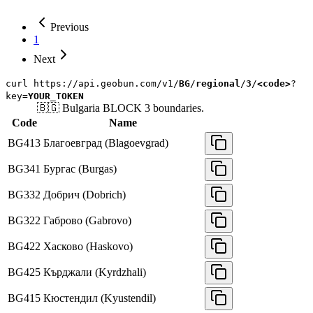
Previous
1
Next
curl
https://api.geobun.com/v1/
BG
/
regional
/
3
/
<code>
?
key=
YOUR_TOKEN
🇧🇬
Bulgaria
BLOCK 3
boundaries.
Code
Name
BG413
Благоевград (Blagoevgrad)
BG341
Бургас (Burgas)
BG332
Добрич (Dobrich)
BG322
Габрово (Gabrovo)
BG422
Хасково (Haskovo)
BG425
Кърджали (Kyrdzhali)
BG415
Кюстендил (Kyustendil)