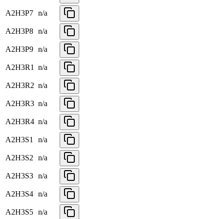
A2H3P7
n/a
A2H3P8
n/a
A2H3P9
n/a
A2H3R1
n/a
A2H3R2
n/a
A2H3R3
n/a
A2H3R4
n/a
A2H3S1
n/a
A2H3S2
n/a
A2H3S3
n/a
A2H3S4
n/a
A2H3S5
n/a