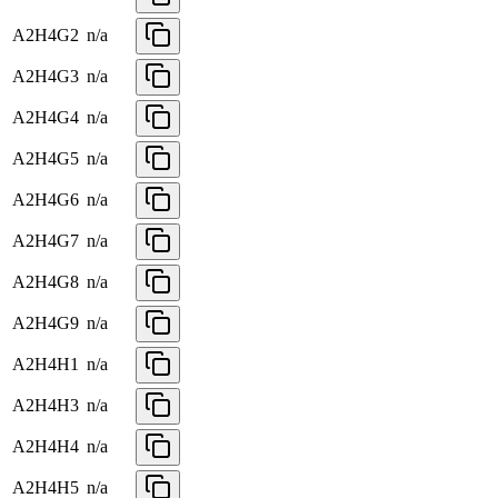
A2H4G2
n/a
A2H4G3
n/a
A2H4G4
n/a
A2H4G5
n/a
A2H4G6
n/a
A2H4G7
n/a
A2H4G8
n/a
A2H4G9
n/a
A2H4H1
n/a
A2H4H3
n/a
A2H4H4
n/a
A2H4H5
n/a