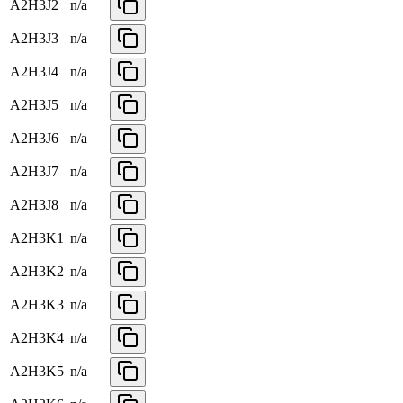
A2H3J2
n/a
A2H3J3
n/a
A2H3J4
n/a
A2H3J5
n/a
A2H3J6
n/a
A2H3J7
n/a
A2H3J8
n/a
A2H3K1
n/a
A2H3K2
n/a
A2H3K3
n/a
A2H3K4
n/a
A2H3K5
n/a