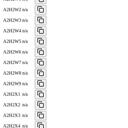
A2H2W2
n/a
A2H2W3
n/a
A2H2W4
n/a
A2H2W5
n/a
A2H2W6
n/a
A2H2W7
n/a
A2H2W8
n/a
A2H2W9
n/a
A2H2X1
n/a
A2H2X2
n/a
A2H2X3
n/a
A2H2X4
n/a