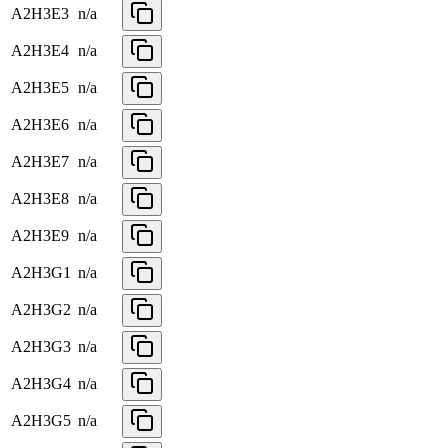
A2H3E3
n/a
A2H3E4
n/a
A2H3E5
n/a
A2H3E6
n/a
A2H3E7
n/a
A2H3E8
n/a
A2H3E9
n/a
A2H3G1
n/a
A2H3G2
n/a
A2H3G3
n/a
A2H3G4
n/a
A2H3G5
n/a