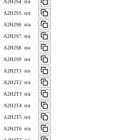
A2H2S4
n/a
A2H2S5
n/a
A2H2S6
n/a
A2H2S7
n/a
A2H2S8
n/a
A2H2S9
n/a
A2H2T1
n/a
A2H2T2
n/a
A2H2T3
n/a
A2H2T4
n/a
A2H2T5
n/a
A2H2T6
n/a