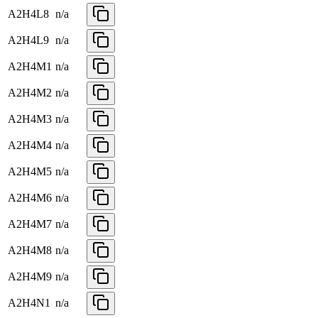
A2H4L8
n/a
A2H4L9
n/a
A2H4M1
n/a
A2H4M2
n/a
A2H4M3
n/a
A2H4M4
n/a
A2H4M5
n/a
A2H4M6
n/a
A2H4M7
n/a
A2H4M8
n/a
A2H4M9
n/a
A2H4N1
n/a