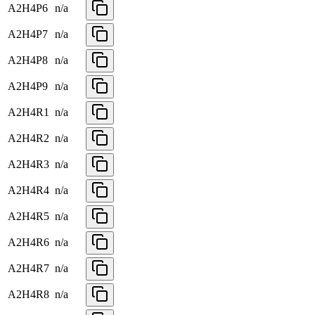
A2H4P6
n/a
A2H4P7
n/a
A2H4P8
n/a
A2H4P9
n/a
A2H4R1
n/a
A2H4R2
n/a
A2H4R3
n/a
A2H4R4
n/a
A2H4R5
n/a
A2H4R6
n/a
A2H4R7
n/a
A2H4R8
n/a