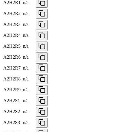
A2H2R1
n/a
A2H2R2
n/a
A2H2R3
n/a
A2H2R4
n/a
A2H2R5
n/a
A2H2R6
n/a
A2H2R7
n/a
A2H2R8
n/a
A2H2R9
n/a
A2H2S1
n/a
A2H2S2
n/a
A2H2S3
n/a