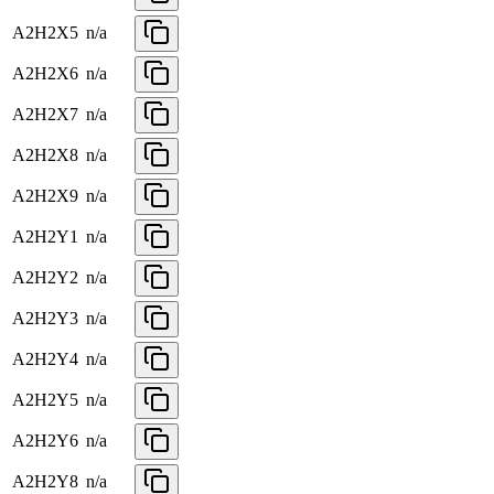
A2H2X5
n/a
A2H2X6
n/a
A2H2X7
n/a
A2H2X8
n/a
A2H2X9
n/a
A2H2Y1
n/a
A2H2Y2
n/a
A2H2Y3
n/a
A2H2Y4
n/a
A2H2Y5
n/a
A2H2Y6
n/a
A2H2Y8
n/a