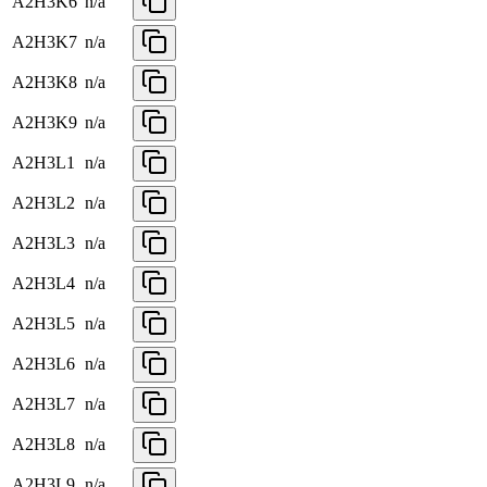
A2H3K6
n/a
A2H3K7
n/a
A2H3K8
n/a
A2H3K9
n/a
A2H3L1
n/a
A2H3L2
n/a
A2H3L3
n/a
A2H3L4
n/a
A2H3L5
n/a
A2H3L6
n/a
A2H3L7
n/a
A2H3L8
n/a
A2H3L9
n/a