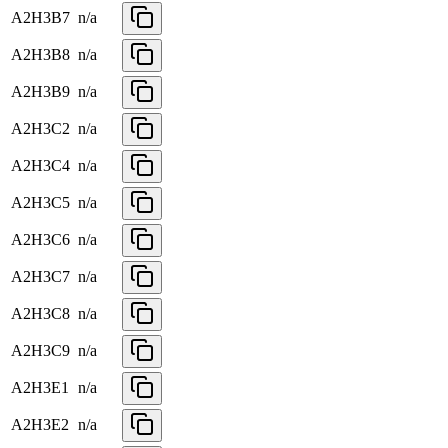
A2H3B7
n/a
A2H3B8
n/a
A2H3B9
n/a
A2H3C2
n/a
A2H3C4
n/a
A2H3C5
n/a
A2H3C6
n/a
A2H3C7
n/a
A2H3C8
n/a
A2H3C9
n/a
A2H3E1
n/a
A2H3E2
n/a