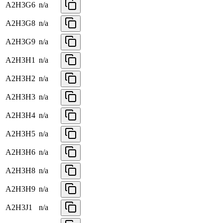
A2H3G6
n/a
A2H3G8
n/a
A2H3G9
n/a
A2H3H1
n/a
A2H3H2
n/a
A2H3H3
n/a
A2H3H4
n/a
A2H3H5
n/a
A2H3H6
n/a
A2H3H8
n/a
A2H3H9
n/a
A2H3J1
n/a