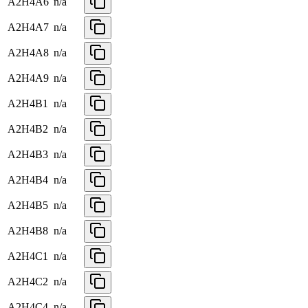
A2H4A6
n/a
A2H4A7
n/a
A2H4A8
n/a
A2H4A9
n/a
A2H4B1
n/a
A2H4B2
n/a
A2H4B3
n/a
A2H4B4
n/a
A2H4B5
n/a
A2H4B8
n/a
A2H4C1
n/a
A2H4C2
n/a
A2H4C4
n/a