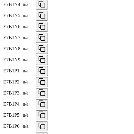
E7B1N4
n/a
E7B1N5
n/a
E7B1N6
n/a
E7B1N7
n/a
E7B1N8
n/a
E7B1N9
n/a
E7B1P1
n/a
E7B1P2
n/a
E7B1P3
n/a
E7B1P4
n/a
E7B1P5
n/a
E7B1P6
n/a