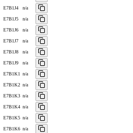
E7B1J4
n/a
E7B1J5
n/a
E7B1J6
n/a
E7B1J7
n/a
E7B1J8
n/a
E7B1J9
n/a
E7B1K1
n/a
E7B1K2
n/a
E7B1K3
n/a
E7B1K4
n/a
E7B1K5
n/a
E7B1K6
n/a