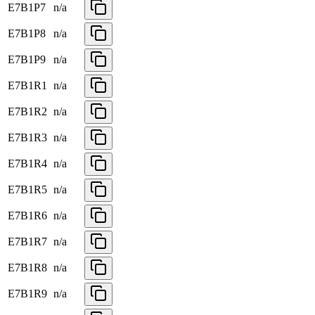
E7B1P7
n/a
E7B1P8
n/a
E7B1P9
n/a
E7B1R1
n/a
E7B1R2
n/a
E7B1R3
n/a
E7B1R4
n/a
E7B1R5
n/a
E7B1R6
n/a
E7B1R7
n/a
E7B1R8
n/a
E7B1R9
n/a