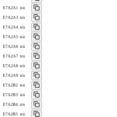
E7A2A1
n/a
E7A2A3
n/a
E7A2A4
n/a
E7A2A5
n/a
E7A2A6
n/a
E7A2A7
n/a
E7A2A8
n/a
E7A2A9
n/a
E7A2B2
n/a
E7A2B3
n/a
E7A2B4
n/a
E7A2B5
n/a