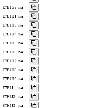
E7B1G9
n/a
E7B1H1
n/a
E7B1H3
n/a
E7B1H4
n/a
E7B1H5
n/a
E7B1H6
n/a
E7B1H7
n/a
E7B1H8
n/a
E7B1H9
n/a
E7B1J1
n/a
E7B1J2
n/a
E7B1J3
n/a