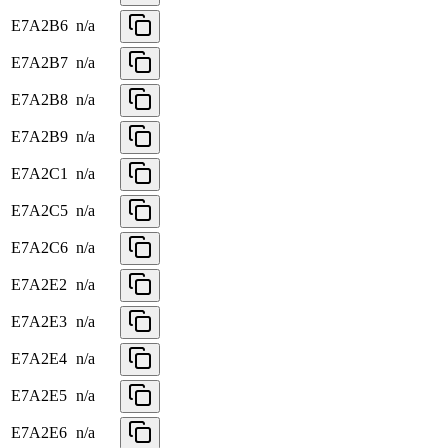
E7A2B6
n/a
E7A2B7
n/a
E7A2B8
n/a
E7A2B9
n/a
E7A2C1
n/a
E7A2C5
n/a
E7A2C6
n/a
E7A2E2
n/a
E7A2E3
n/a
E7A2E4
n/a
E7A2E5
n/a
E7A2E6
n/a