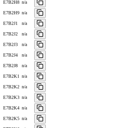
E7B2H8
n/a
E7B2H9
n/a
E7B2J1
n/a
E7B2J2
n/a
E7B2J3
n/a
E7B2J4
n/a
E7B2J8
n/a
E7B2K1
n/a
E7B2K2
n/a
E7B2K3
n/a
E7B2K4
n/a
E7B2K5
n/a