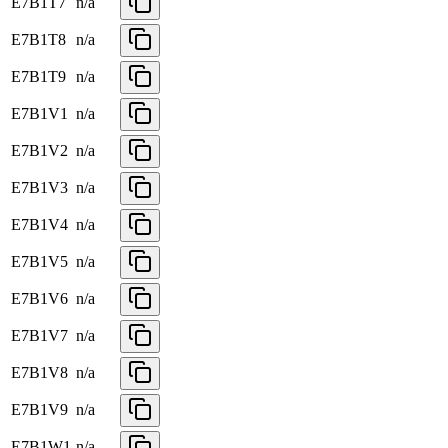
E7B1T7
n/a
E7B1T8
n/a
E7B1T9
n/a
E7B1V1
n/a
E7B1V2
n/a
E7B1V3
n/a
E7B1V4
n/a
E7B1V5
n/a
E7B1V6
n/a
E7B1V7
n/a
E7B1V8
n/a
E7B1V9
n/a
E7B1W1
n/a