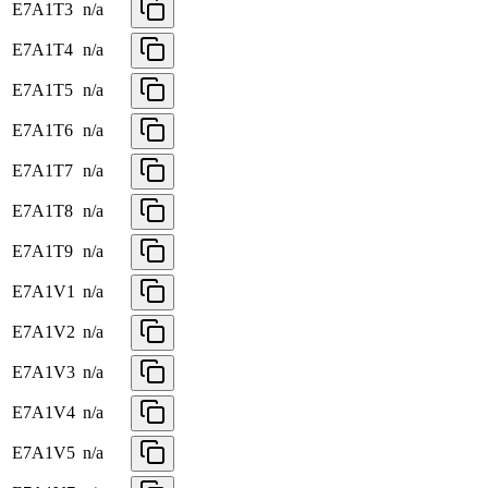
E7A1T3
n/a
E7A1T4
n/a
E7A1T5
n/a
E7A1T6
n/a
E7A1T7
n/a
E7A1T8
n/a
E7A1T9
n/a
E7A1V1
n/a
E7A1V2
n/a
E7A1V3
n/a
E7A1V4
n/a
E7A1V5
n/a