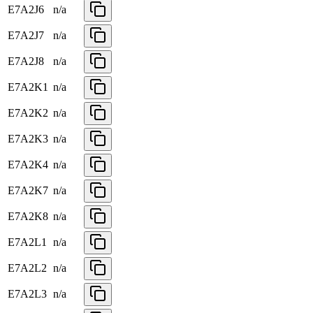
E7A2J6
n/a
E7A2J7
n/a
E7A2J8
n/a
E7A2K1
n/a
E7A2K2
n/a
E7A2K3
n/a
E7A2K4
n/a
E7A2K7
n/a
E7A2K8
n/a
E7A2L1
n/a
E7A2L2
n/a
E7A2L3
n/a