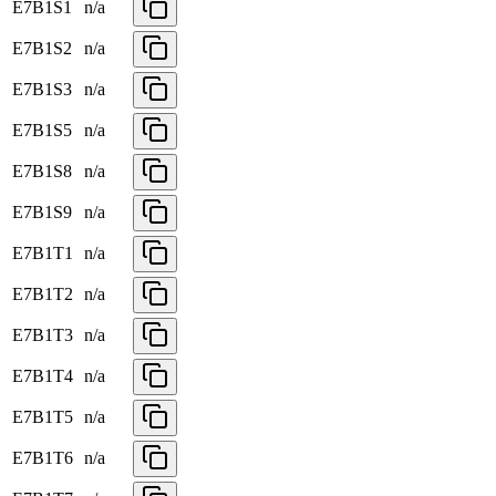
E7B1S1
n/a
E7B1S2
n/a
E7B1S3
n/a
E7B1S5
n/a
E7B1S8
n/a
E7B1S9
n/a
E7B1T1
n/a
E7B1T2
n/a
E7B1T3
n/a
E7B1T4
n/a
E7B1T5
n/a
E7B1T6
n/a