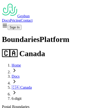
Geobun
Docs
Pricing
Contact
Sign In
Boundaries
Platform
🇨🇦
Canada
Home
Docs
🇨🇦
Canada
6-digit
Postal
Boundaries