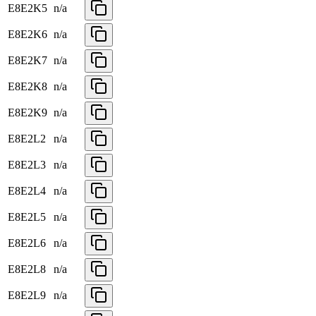
E8E2K5
n/a
E8E2K6
n/a
E8E2K7
n/a
E8E2K8
n/a
E8E2K9
n/a
E8E2L2
n/a
E8E2L3
n/a
E8E2L4
n/a
E8E2L5
n/a
E8E2L6
n/a
E8E2L8
n/a
E8E2L9
n/a