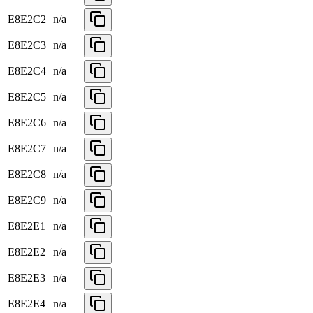
E8E2C2
n/a
E8E2C3
n/a
E8E2C4
n/a
E8E2C5
n/a
E8E2C6
n/a
E8E2C7
n/a
E8E2C8
n/a
E8E2C9
n/a
E8E2E1
n/a
E8E2E2
n/a
E8E2E3
n/a
E8E2E4
n/a