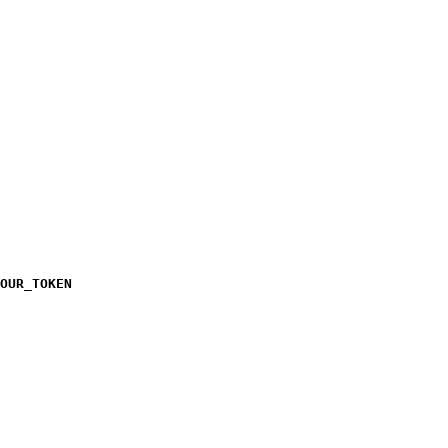
OUR_TOKEN