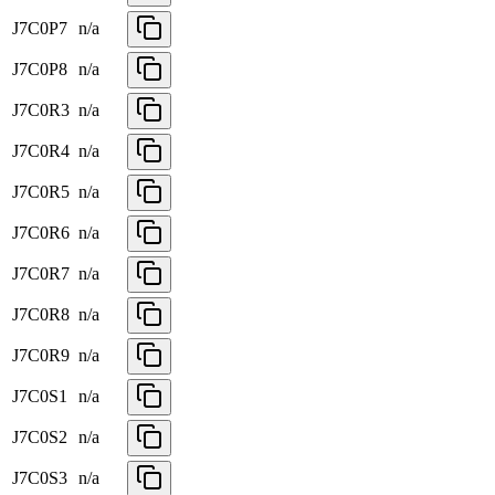
J7C0P7
n/a
J7C0P8
n/a
J7C0R3
n/a
J7C0R4
n/a
J7C0R5
n/a
J7C0R6
n/a
J7C0R7
n/a
J7C0R8
n/a
J7C0R9
n/a
J7C0S1
n/a
J7C0S2
n/a
J7C0S3
n/a