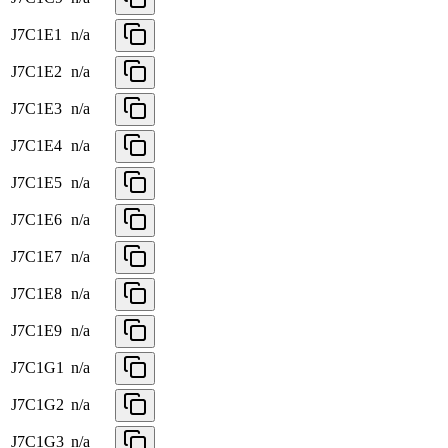
J7C1E1
n/a
J7C1E2
n/a
J7C1E3
n/a
J7C1E4
n/a
J7C1E5
n/a
J7C1E6
n/a
J7C1E7
n/a
J7C1E8
n/a
J7C1E9
n/a
J7C1G1
n/a
J7C1G2
n/a
J7C1G3
n/a