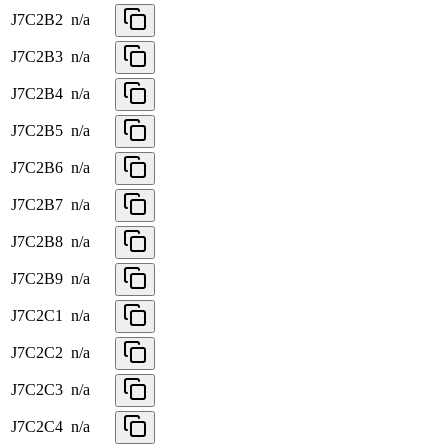
J7C2B2
n/a
J7C2B3
n/a
J7C2B4
n/a
J7C2B5
n/a
J7C2B6
n/a
J7C2B7
n/a
J7C2B8
n/a
J7C2B9
n/a
J7C2C1
n/a
J7C2C2
n/a
J7C2C3
n/a
J7C2C4
n/a