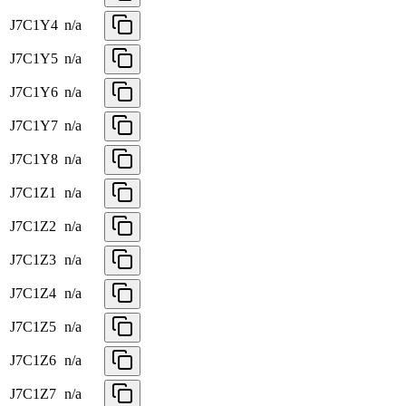
J7C1Y4
n/a
J7C1Y5
n/a
J7C1Y6
n/a
J7C1Y7
n/a
J7C1Y8
n/a
J7C1Z1
n/a
J7C1Z2
n/a
J7C1Z3
n/a
J7C1Z4
n/a
J7C1Z5
n/a
J7C1Z6
n/a
J7C1Z7
n/a