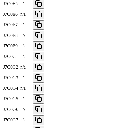
J7C0E5
n/a
J7C0E6
n/a
J7C0E7
n/a
J7C0E8
n/a
J7C0E9
n/a
J7C0G1
n/a
J7C0G2
n/a
J7C0G3
n/a
J7C0G4
n/a
J7C0G5
n/a
J7C0G6
n/a
J7C0G7
n/a