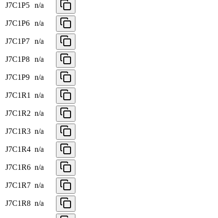
J7C1P5
n/a
J7C1P6
n/a
J7C1P7
n/a
J7C1P8
n/a
J7C1P9
n/a
J7C1R1
n/a
J7C1R2
n/a
J7C1R3
n/a
J7C1R4
n/a
J7C1R6
n/a
J7C1R7
n/a
J7C1R8
n/a