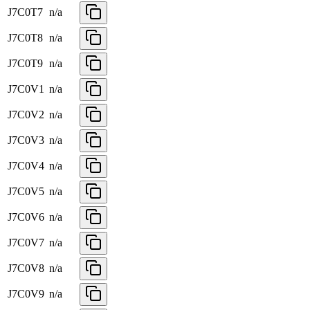
J7C0T7
n/a
J7C0T8
n/a
J7C0T9
n/a
J7C0V1
n/a
J7C0V2
n/a
J7C0V3
n/a
J7C0V4
n/a
J7C0V5
n/a
J7C0V6
n/a
J7C0V7
n/a
J7C0V8
n/a
J7C0V9
n/a