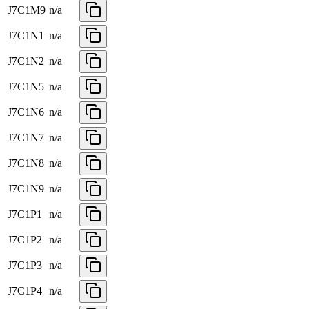
J7C1M9
n/a
J7C1N1
n/a
J7C1N2
n/a
J7C1N5
n/a
J7C1N6
n/a
J7C1N7
n/a
J7C1N8
n/a
J7C1N9
n/a
J7C1P1
n/a
J7C1P2
n/a
J7C1P3
n/a
J7C1P4
n/a