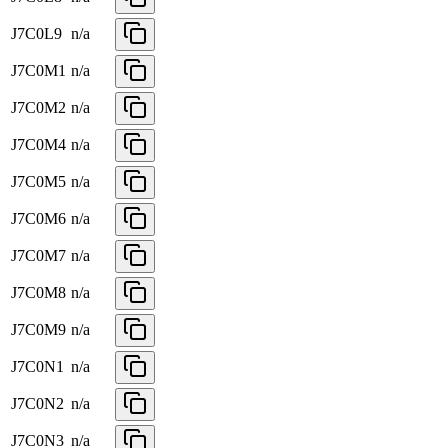
J7C0L9
n/a
J7C0M1
n/a
J7C0M2
n/a
J7C0M4
n/a
J7C0M5
n/a
J7C0M6
n/a
J7C0M7
n/a
J7C0M8
n/a
J7C0M9
n/a
J7C0N1
n/a
J7C0N2
n/a
J7C0N3
n/a