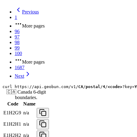
Previous
1
More pages
96
97
98
99
100
More pages
1687
Next
curl
https://api.geobun.com/v1/
CA
/
postal
/
4
/
<code>
?key=
Y
🇨🇦
Canada
6-digit
boundaries.
Code
Name
E1H2G9
n/a
E1H2H1
n/a
E1H2H2
n/a