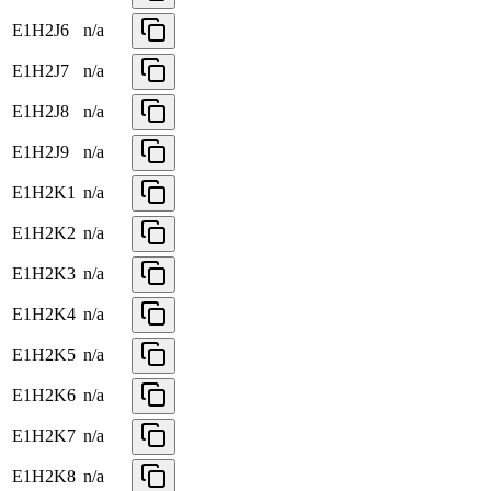
E1H2J6
n/a
E1H2J7
n/a
E1H2J8
n/a
E1H2J9
n/a
E1H2K1
n/a
E1H2K2
n/a
E1H2K3
n/a
E1H2K4
n/a
E1H2K5
n/a
E1H2K6
n/a
E1H2K7
n/a
E1H2K8
n/a