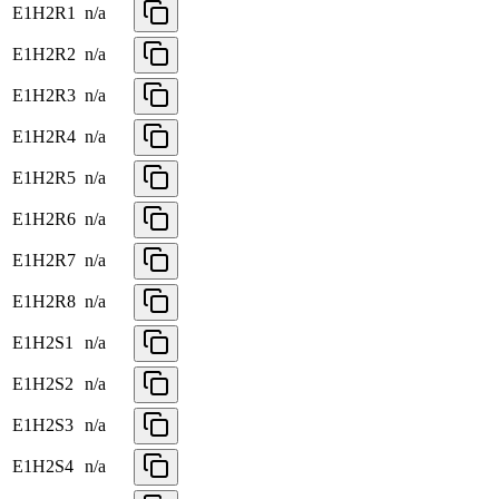
E1H2R1
n/a
E1H2R2
n/a
E1H2R3
n/a
E1H2R4
n/a
E1H2R5
n/a
E1H2R6
n/a
E1H2R7
n/a
E1H2R8
n/a
E1H2S1
n/a
E1H2S2
n/a
E1H2S3
n/a
E1H2S4
n/a