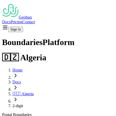
Geobun
Docs
Pricing
Contact
Sign In
Boundaries
Platform
🇩🇿
Algeria
Home
Docs
🇩🇿
Algeria
2-digit
Postal
Boundaries