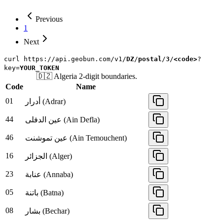
Previous
1
Next
curl
https://api.geobun.com/v1/
DZ
/
postal
/
3
/
<code>
?
key=
YOUR_TOKEN
🇩🇿
Algeria
2-digit
boundaries.
Code
Name
01
أدرار (Adrar)
44
عين الدفلى (Ain Defla)
46
عين تموشنت (Ain Temouchent)
16
الجزائر (Alger)
23
عنابة (Annaba)
05
باتنة (Batna)
08
بشار (Bechar)