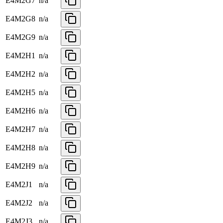
E4M2G7
n/a
E4M2G8
n/a
E4M2G9
n/a
E4M2H1
n/a
E4M2H2
n/a
E4M2H5
n/a
E4M2H6
n/a
E4M2H7
n/a
E4M2H8
n/a
E4M2H9
n/a
E4M2J1
n/a
E4M2J2
n/a
E4M2J3
n/a