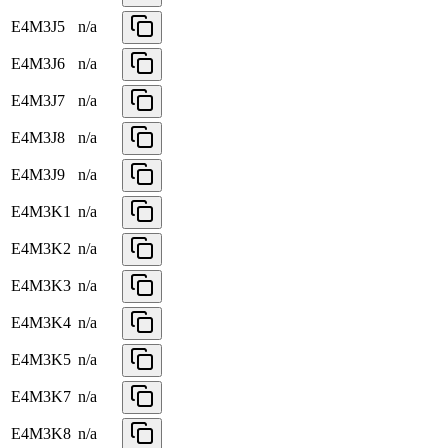
E4M3J5
n/a
E4M3J6
n/a
E4M3J7
n/a
E4M3J8
n/a
E4M3J9
n/a
E4M3K1
n/a
E4M3K2
n/a
E4M3K3
n/a
E4M3K4
n/a
E4M3K5
n/a
E4M3K7
n/a
E4M3K8
n/a