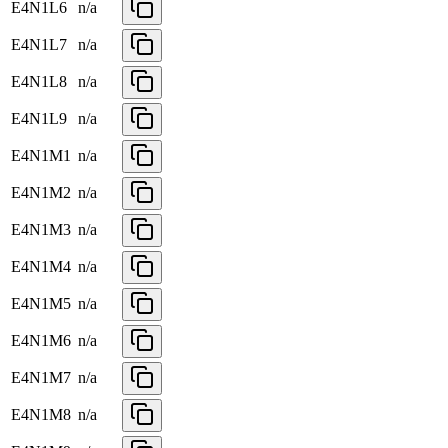
E4N1L6
n/a
E4N1L7
n/a
E4N1L8
n/a
E4N1L9
n/a
E4N1M1
n/a
E4N1M2
n/a
E4N1M3
n/a
E4N1M4
n/a
E4N1M5
n/a
E4N1M6
n/a
E4N1M7
n/a
E4N1M8
n/a