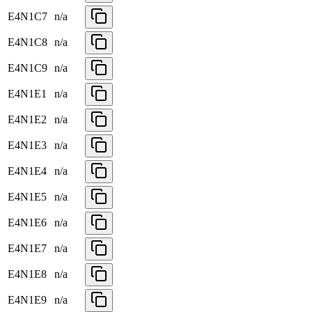
E4N1C7
n/a
E4N1C8
n/a
E4N1C9
n/a
E4N1E1
n/a
E4N1E2
n/a
E4N1E3
n/a
E4N1E4
n/a
E4N1E5
n/a
E4N1E6
n/a
E4N1E7
n/a
E4N1E8
n/a
E4N1E9
n/a