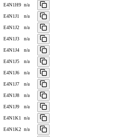
E4N1H9
n/a
E4N1J1
n/a
E4N1J2
n/a
E4N1J3
n/a
E4N1J4
n/a
E4N1J5
n/a
E4N1J6
n/a
E4N1J7
n/a
E4N1J8
n/a
E4N1J9
n/a
E4N1K1
n/a
E4N1K2
n/a