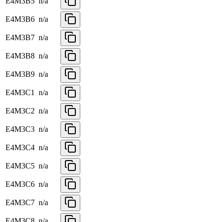
E4M3B5
n/a
E4M3B6
n/a
E4M3B7
n/a
E4M3B8
n/a
E4M3B9
n/a
E4M3C1
n/a
E4M3C2
n/a
E4M3C3
n/a
E4M3C4
n/a
E4M3C5
n/a
E4M3C6
n/a
E4M3C7
n/a
E4M3C8
n/a