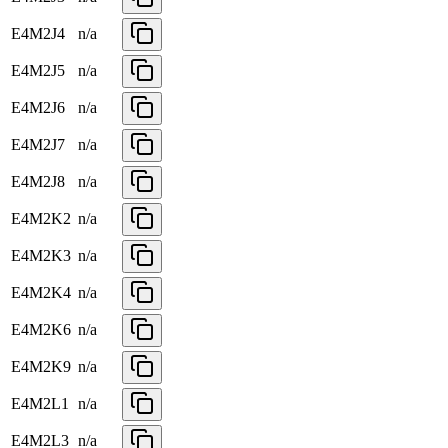
E4M2J4
n/a
E4M2J5
n/a
E4M2J6
n/a
E4M2J7
n/a
E4M2J8
n/a
E4M2K2
n/a
E4M2K3
n/a
E4M2K4
n/a
E4M2K6
n/a
E4M2K9
n/a
E4M2L1
n/a
E4M2L3
n/a