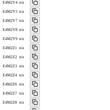
E4M2Y4
n/a
E4M2Y5
n/a
E4M2Y7
n/a
E4M2Y8
n/a
E4M2Y9
n/a
E4M2Z1
n/a
E4M2Z2
n/a
E4M2Z3
n/a
E4M2Z4
n/a
E4M2Z6
n/a
E4M2Z7
n/a
E4M2Z8
n/a