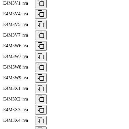
E4M3V1
n/a
E4M3V4
n/a
E4M3V5
n/a
E4M3V7
n/a
E4M3W6
n/a
E4M3W7
n/a
E4M3W8
n/a
E4M3W9
n/a
E4M3X1
n/a
E4M3X2
n/a
E4M3X3
n/a
E4M3X4
n/a