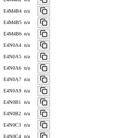
E4M4B4
n/a
E4M4B5
n/a
E4M4B6
n/a
E4N0A4
n/a
E4N0A5
n/a
E4N0A6
n/a
E4N0A7
n/a
E4N0A9
n/a
E4N0B1
n/a
E4N0B2
n/a
E4N0C3
n/a
E4N0C4
n/a