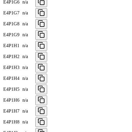
E4P1G6
n/a
E4P1G7
n/a
E4P1G8
n/a
E4P1G9
n/a
E4P1H1
n/a
E4P1H2
n/a
E4P1H3
n/a
E4P1H4
n/a
E4P1H5
n/a
E4P1H6
n/a
E4P1H7
n/a
E4P1H8
n/a