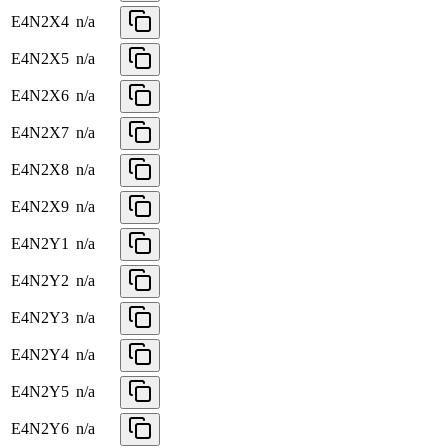
E4N2X4
n/a
E4N2X5
n/a
E4N2X6
n/a
E4N2X7
n/a
E4N2X8
n/a
E4N2X9
n/a
E4N2Y1
n/a
E4N2Y2
n/a
E4N2Y3
n/a
E4N2Y4
n/a
E4N2Y5
n/a
E4N2Y6
n/a