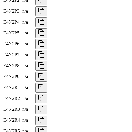
E4N2P2
n/a
E4N2P3
n/a
E4N2P4
n/a
E4N2P5
n/a
E4N2P6
n/a
E4N2P7
n/a
E4N2P8
n/a
E4N2P9
n/a
E4N2R1
n/a
E4N2R2
n/a
E4N2R3
n/a
E4N2R4
n/a
E4N2R5
n/a