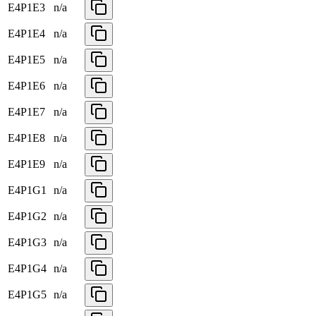
E4P1E3
n/a
E4P1E4
n/a
E4P1E5
n/a
E4P1E6
n/a
E4P1E7
n/a
E4P1E8
n/a
E4P1E9
n/a
E4P1G1
n/a
E4P1G2
n/a
E4P1G3
n/a
E4P1G4
n/a
E4P1G5
n/a