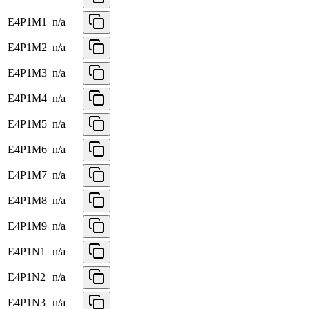
E4P1M1
n/a
E4P1M2
n/a
E4P1M3
n/a
E4P1M4
n/a
E4P1M5
n/a
E4P1M6
n/a
E4P1M7
n/a
E4P1M8
n/a
E4P1M9
n/a
E4P1N1
n/a
E4P1N2
n/a
E4P1N3
n/a