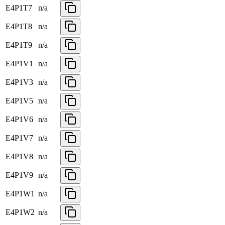
E4P1T7
n/a
E4P1T8
n/a
E4P1T9
n/a
E4P1V1
n/a
E4P1V3
n/a
E4P1V5
n/a
E4P1V6
n/a
E4P1V7
n/a
E4P1V8
n/a
E4P1V9
n/a
E4P1W1
n/a
E4P1W2
n/a