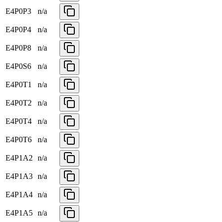
E4P0P3
n/a
E4P0P4
n/a
E4P0P8
n/a
E4P0S6
n/a
E4P0T1
n/a
E4P0T2
n/a
E4P0T4
n/a
E4P0T6
n/a
E4P1A2
n/a
E4P1A3
n/a
E4P1A4
n/a
E4P1A5
n/a