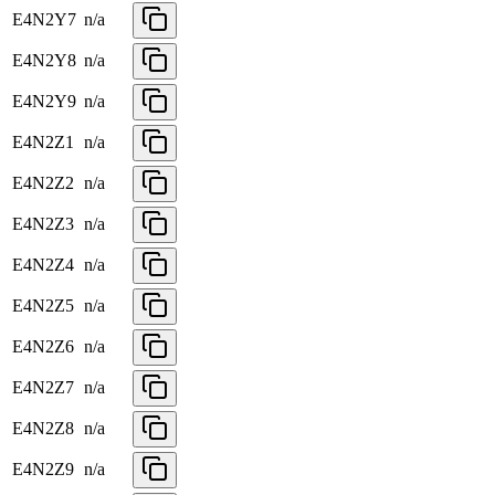
E4N2Y7
n/a
E4N2Y8
n/a
E4N2Y9
n/a
E4N2Z1
n/a
E4N2Z2
n/a
E4N2Z3
n/a
E4N2Z4
n/a
E4N2Z5
n/a
E4N2Z6
n/a
E4N2Z7
n/a
E4N2Z8
n/a
E4N2Z9
n/a