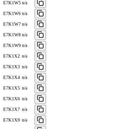
E7K1W5
n/a
E7K1W6
n/a
E7K1W7
n/a
E7K1W8
n/a
E7K1W9
n/a
E7K1X2
n/a
E7K1X3
n/a
E7K1X4
n/a
E7K1X5
n/a
E7K1X6
n/a
E7K1X7
n/a
E7K1X9
n/a