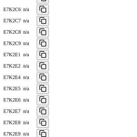
E7K2C6
n/a
E7K2C7
n/a
E7K2C8
n/a
E7K2C9
n/a
E7K2E1
n/a
E7K2E2
n/a
E7K2E4
n/a
E7K2E5
n/a
E7K2E6
n/a
E7K2E7
n/a
E7K2E8
n/a
E7K2E9
n/a