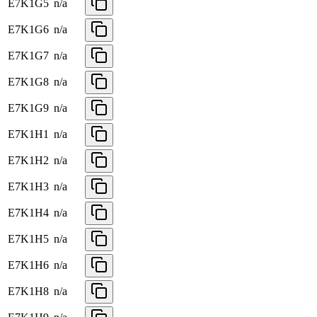
E7K1G5
n/a
E7K1G6
n/a
E7K1G7
n/a
E7K1G8
n/a
E7K1G9
n/a
E7K1H1
n/a
E7K1H2
n/a
E7K1H3
n/a
E7K1H4
n/a
E7K1H5
n/a
E7K1H6
n/a
E7K1H8
n/a