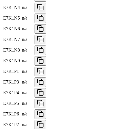
E7K1N4
n/a
E7K1N5
n/a
E7K1N6
n/a
E7K1N7
n/a
E7K1N8
n/a
E7K1N9
n/a
E7K1P1
n/a
E7K1P3
n/a
E7K1P4
n/a
E7K1P5
n/a
E7K1P6
n/a
E7K1P7
n/a