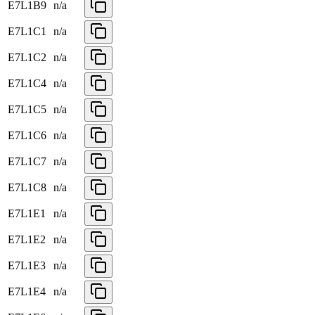
E7L1B9
n/a
E7L1C1
n/a
E7L1C2
n/a
E7L1C4
n/a
E7L1C5
n/a
E7L1C6
n/a
E7L1C7
n/a
E7L1C8
n/a
E7L1E1
n/a
E7L1E2
n/a
E7L1E3
n/a
E7L1E4
n/a