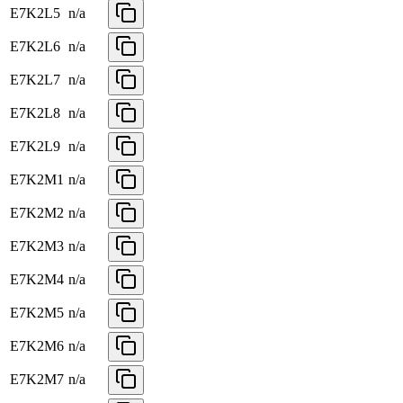
E7K2L5
n/a
E7K2L6
n/a
E7K2L7
n/a
E7K2L8
n/a
E7K2L9
n/a
E7K2M1
n/a
E7K2M2
n/a
E7K2M3
n/a
E7K2M4
n/a
E7K2M5
n/a
E7K2M6
n/a
E7K2M7
n/a