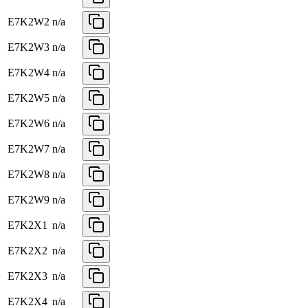
E7K2W2
n/a
E7K2W3
n/a
E7K2W4
n/a
E7K2W5
n/a
E7K2W6
n/a
E7K2W7
n/a
E7K2W8
n/a
E7K2W9
n/a
E7K2X1
n/a
E7K2X2
n/a
E7K2X3
n/a
E7K2X4
n/a