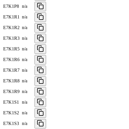
E7K1P8
n/a
E7K1R1
n/a
E7K1R2
n/a
E7K1R3
n/a
E7K1R5
n/a
E7K1R6
n/a
E7K1R7
n/a
E7K1R8
n/a
E7K1R9
n/a
E7K1S1
n/a
E7K1S2
n/a
E7K1S3
n/a