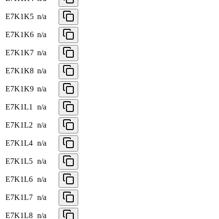
E7K1K5
n/a
E7K1K6
n/a
E7K1K7
n/a
E7K1K8
n/a
E7K1K9
n/a
E7K1L1
n/a
E7K1L2
n/a
E7K1L4
n/a
E7K1L5
n/a
E7K1L6
n/a
E7K1L7
n/a
E7K1L8
n/a