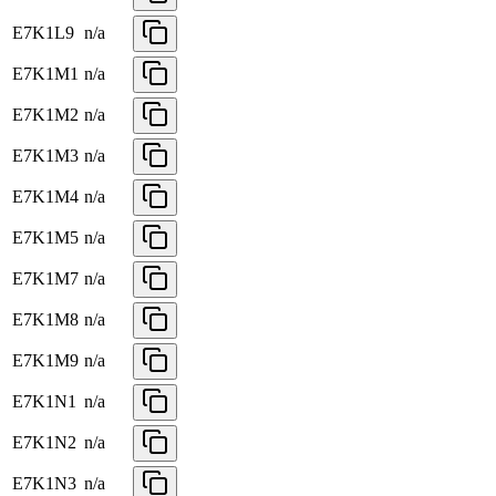
E7K1L9
n/a
E7K1M1
n/a
E7K1M2
n/a
E7K1M3
n/a
E7K1M4
n/a
E7K1M5
n/a
E7K1M7
n/a
E7K1M8
n/a
E7K1M9
n/a
E7K1N1
n/a
E7K1N2
n/a
E7K1N3
n/a