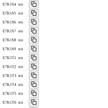
E7K1S4
n/a
E7K1S5
n/a
E7K1S6
n/a
E7K1S7
n/a
E7K1S8
n/a
E7K1S9
n/a
E7K1T1
n/a
E7K1T2
n/a
E7K1T3
n/a
E7K1T4
n/a
E7K1T5
n/a
E7K1T6
n/a