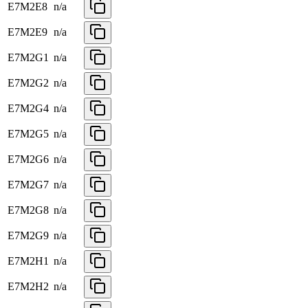
E7M2E8
n/a
E7M2E9
n/a
E7M2G1
n/a
E7M2G2
n/a
E7M2G4
n/a
E7M2G5
n/a
E7M2G6
n/a
E7M2G7
n/a
E7M2G8
n/a
E7M2G9
n/a
E7M2H1
n/a
E7M2H2
n/a