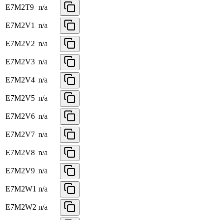
E7M2T9
n/a
E7M2V1
n/a
E7M2V2
n/a
E7M2V3
n/a
E7M2V4
n/a
E7M2V5
n/a
E7M2V6
n/a
E7M2V7
n/a
E7M2V8
n/a
E7M2V9
n/a
E7M2W1
n/a
E7M2W2
n/a