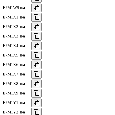
E7M1W9
n/a
E7M1X1
n/a
E7M1X2
n/a
E7M1X3
n/a
E7M1X4
n/a
E7M1X5
n/a
E7M1X6
n/a
E7M1X7
n/a
E7M1X8
n/a
E7M1X9
n/a
E7M1Y1
n/a
E7M1Y2
n/a