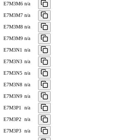
E7M3M6
n/a
E7M3M7
n/a
E7M3M8
n/a
E7M3M9
n/a
E7M3N1
n/a
E7M3N3
n/a
E7M3N5
n/a
E7M3N8
n/a
E7M3N9
n/a
E7M3P1
n/a
E7M3P2
n/a
E7M3P3
n/a