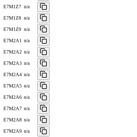
E7M1Z7
n/a
E7M1Z8
n/a
E7M1Z9
n/a
E7M2A1
n/a
E7M2A2
n/a
E7M2A3
n/a
E7M2A4
n/a
E7M2A5
n/a
E7M2A6
n/a
E7M2A7
n/a
E7M2A8
n/a
E7M2A9
n/a