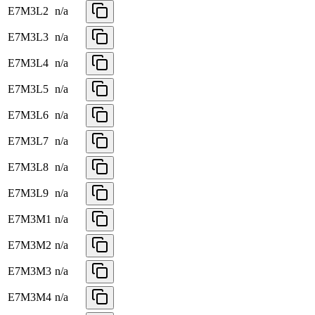
E7M3L2
n/a
E7M3L3
n/a
E7M3L4
n/a
E7M3L5
n/a
E7M3L6
n/a
E7M3L7
n/a
E7M3L8
n/a
E7M3L9
n/a
E7M3M1
n/a
E7M3M2
n/a
E7M3M3
n/a
E7M3M4
n/a