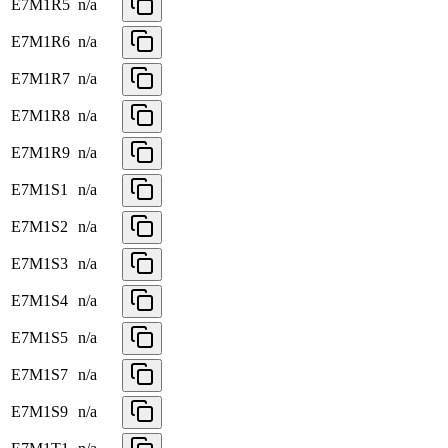
E7M1R5
n/a
E7M1R6
n/a
E7M1R7
n/a
E7M1R8
n/a
E7M1R9
n/a
E7M1S1
n/a
E7M1S2
n/a
E7M1S3
n/a
E7M1S4
n/a
E7M1S5
n/a
E7M1S7
n/a
E7M1S9
n/a