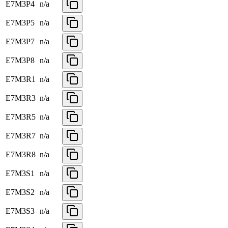
E7M3P4
n/a
E7M3P5
n/a
E7M3P7
n/a
E7M3P8
n/a
E7M3R1
n/a
E7M3R3
n/a
E7M3R5
n/a
E7M3R7
n/a
E7M3R8
n/a
E7M3S1
n/a
E7M3S2
n/a
E7M3S3
n/a