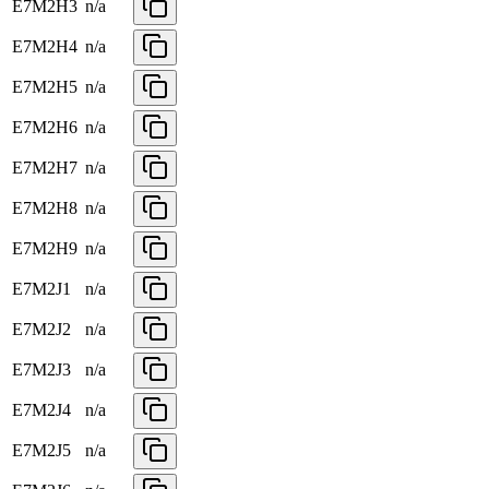
E7M2H3
n/a
E7M2H4
n/a
E7M2H5
n/a
E7M2H6
n/a
E7M2H7
n/a
E7M2H8
n/a
E7M2H9
n/a
E7M2J1
n/a
E7M2J2
n/a
E7M2J3
n/a
E7M2J4
n/a
E7M2J5
n/a