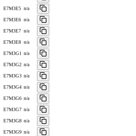
E7M3E5
n/a
E7M3E6
n/a
E7M3E7
n/a
E7M3E8
n/a
E7M3G1
n/a
E7M3G2
n/a
E7M3G3
n/a
E7M3G4
n/a
E7M3G6
n/a
E7M3G7
n/a
E7M3G8
n/a
E7M3G9
n/a