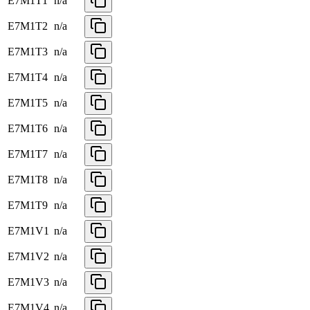
E7M1T1
n/a
E7M1T2
n/a
E7M1T3
n/a
E7M1T4
n/a
E7M1T5
n/a
E7M1T6
n/a
E7M1T7
n/a
E7M1T8
n/a
E7M1T9
n/a
E7M1V1
n/a
E7M1V2
n/a
E7M1V3
n/a
E7M1V4
n/a