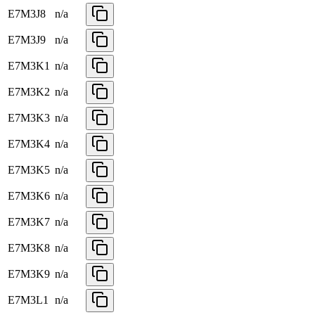
E7M3J8
n/a
E7M3J9
n/a
E7M3K1
n/a
E7M3K2
n/a
E7M3K3
n/a
E7M3K4
n/a
E7M3K5
n/a
E7M3K6
n/a
E7M3K7
n/a
E7M3K8
n/a
E7M3K9
n/a
E7M3L1
n/a