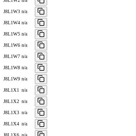
J8L1W2
n/a
J8L1W3
n/a
J8L1W4
n/a
J8L1W5
n/a
J8L1W6
n/a
J8L1W7
n/a
J8L1W8
n/a
J8L1W9
n/a
J8L1X1
n/a
J8L1X2
n/a
J8L1X3
n/a
J8L1X4
n/a
J8L1X6
n/a