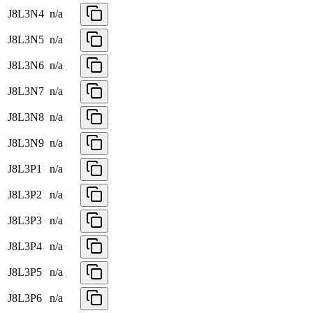
J8L3N4
n/a
J8L3N5
n/a
J8L3N6
n/a
J8L3N7
n/a
J8L3N8
n/a
J8L3N9
n/a
J8L3P1
n/a
J8L3P2
n/a
J8L3P3
n/a
J8L3P4
n/a
J8L3P5
n/a
J8L3P6
n/a