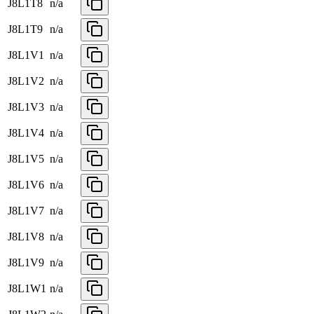
J8L1T8
n/a
J8L1T9
n/a
J8L1V1
n/a
J8L1V2
n/a
J8L1V3
n/a
J8L1V4
n/a
J8L1V5
n/a
J8L1V6
n/a
J8L1V7
n/a
J8L1V8
n/a
J8L1V9
n/a
J8L1W1
n/a