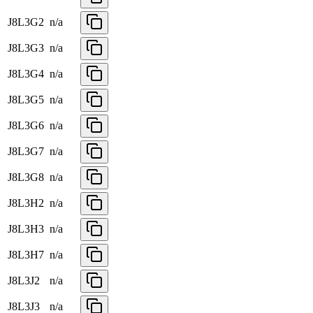
J8L3G2
n/a
J8L3G3
n/a
J8L3G4
n/a
J8L3G5
n/a
J8L3G6
n/a
J8L3G7
n/a
J8L3G8
n/a
J8L3H2
n/a
J8L3H3
n/a
J8L3H7
n/a
J8L3J2
n/a
J8L3J3
n/a