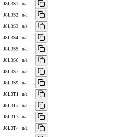
J8L3S1
n/a
J8L3S2
n/a
J8L3S3
n/a
J8L3S4
n/a
J8L3S5
n/a
J8L3S6
n/a
J8L3S7
n/a
J8L3S9
n/a
J8L3T1
n/a
J8L3T2
n/a
J8L3T3
n/a
J8L3T4
n/a