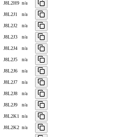
J8L2H9
n/a
J8L2J1
n/a
J8L2J2
n/a
J8L2J3
n/a
J8L2J4
n/a
J8L2J5
n/a
J8L2J6
n/a
J8L2J7
n/a
J8L2J8
n/a
J8L2J9
n/a
J8L2K1
n/a
J8L2K2
n/a