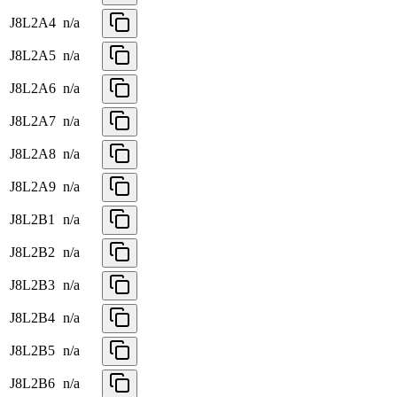
J8L2A4
n/a
J8L2A5
n/a
J8L2A6
n/a
J8L2A7
n/a
J8L2A8
n/a
J8L2A9
n/a
J8L2B1
n/a
J8L2B2
n/a
J8L2B3
n/a
J8L2B4
n/a
J8L2B5
n/a
J8L2B6
n/a