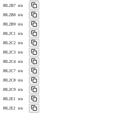
J8L2B7
n/a
J8L2B8
n/a
J8L2B9
n/a
J8L2C1
n/a
J8L2C2
n/a
J8L2C3
n/a
J8L2C4
n/a
J8L2C7
n/a
J8L2C8
n/a
J8L2C9
n/a
J8L2E1
n/a
J8L2E2
n/a