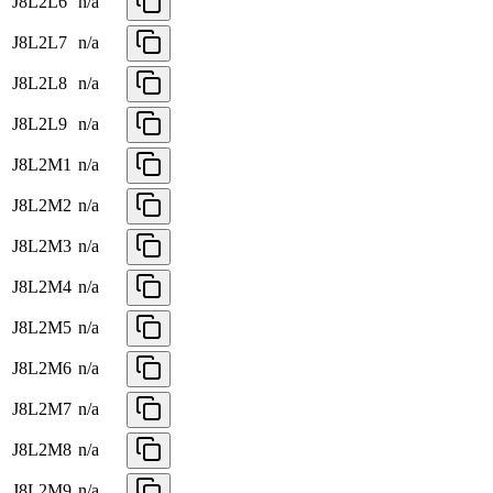
J8L2L6
n/a
J8L2L7
n/a
J8L2L8
n/a
J8L2L9
n/a
J8L2M1
n/a
J8L2M2
n/a
J8L2M3
n/a
J8L2M4
n/a
J8L2M5
n/a
J8L2M6
n/a
J8L2M7
n/a
J8L2M8
n/a
J8L2M9
n/a