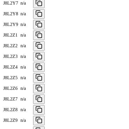
J8L2Y7
n/a
J8L2Y8
n/a
J8L2Y9
n/a
J8L2Z1
n/a
J8L2Z2
n/a
J8L2Z3
n/a
J8L2Z4
n/a
J8L2Z5
n/a
J8L2Z6
n/a
J8L2Z7
n/a
J8L2Z8
n/a
J8L2Z9
n/a