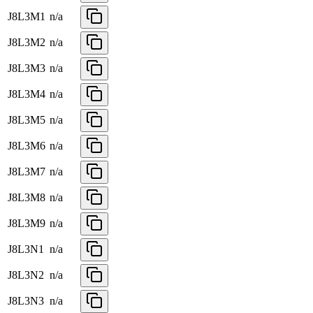
J8L3M1
n/a
J8L3M2
n/a
J8L3M3
n/a
J8L3M4
n/a
J8L3M5
n/a
J8L3M6
n/a
J8L3M7
n/a
J8L3M8
n/a
J8L3M9
n/a
J8L3N1
n/a
J8L3N2
n/a
J8L3N3
n/a