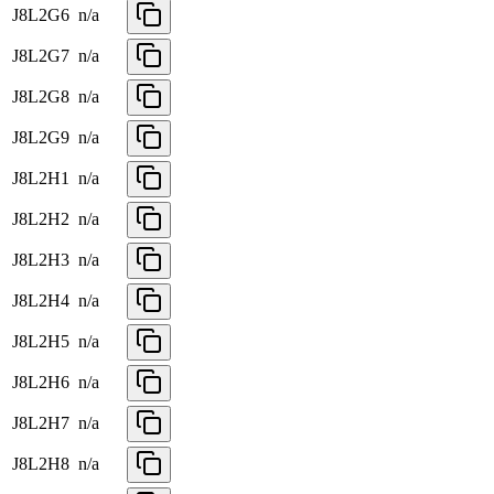
J8L2G6
n/a
J8L2G7
n/a
J8L2G8
n/a
J8L2G9
n/a
J8L2H1
n/a
J8L2H2
n/a
J8L2H3
n/a
J8L2H4
n/a
J8L2H5
n/a
J8L2H6
n/a
J8L2H7
n/a
J8L2H8
n/a