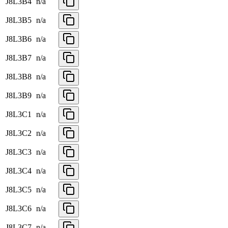
J8L3B4
n/a
J8L3B5
n/a
J8L3B6
n/a
J8L3B7
n/a
J8L3B8
n/a
J8L3B9
n/a
J8L3C1
n/a
J8L3C2
n/a
J8L3C3
n/a
J8L3C4
n/a
J8L3C5
n/a
J8L3C6
n/a
J8L3C7
n/a